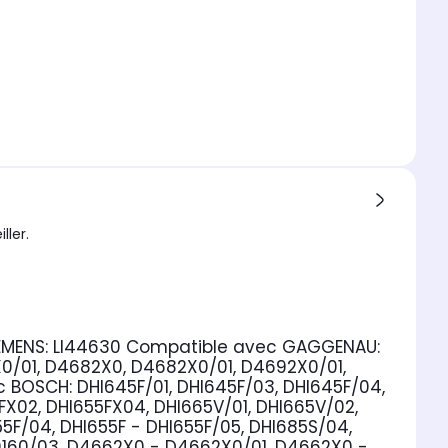
ller.
EMENS:
LI44630
Compatible avec GAGGENAU:
/01, D4682X0, D4682X0/01, D4692X0/01,
c BOSCH:
DHI645F/01, DHI645F/03, DHI645F/04,
5FX02, DHI655FX04, DHI665V/01, DHI665V/02,
5F/04, DHI655F - DHI655F/05, DHI685S/04,
80160/03, D4662X0 - D4662X0/01, D4662X0 -