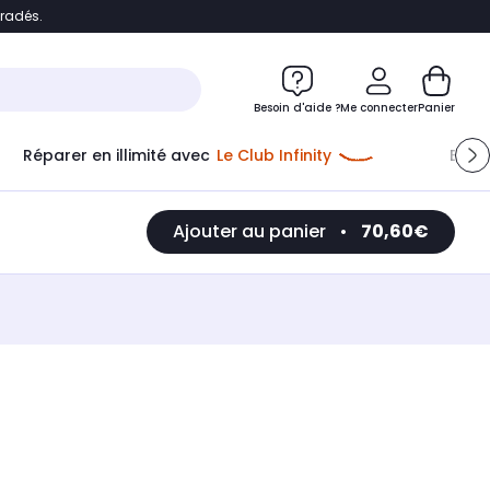
bradés.
e
Accéder directement au chatbot
Besoin d'aide ?
Me connecter
Panier
Réparer en illimité avec
Le Club Infinity
Econ
Ajouter au panier
•
70,60€