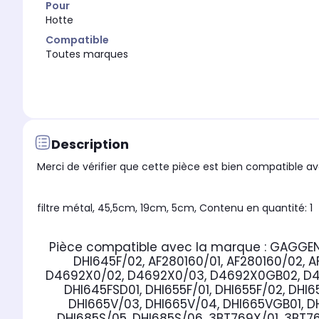
Pour
Hotte
Compatible
Toutes marques
Description
Merci de vérifier que cette pièce est bien compatible ave
filtre métal, 45,5cm, 19cm, 5cm, Contenu en quantité: 1
Pièce compatible avec la marque : GAGGE
DHI645F/02, AF280160/01, AF280160/02, 
D4692X0/02, D4692X0/03, D4692X0GB02, D
DHI645FSD01, DHI655F/01, DHI655F/02, DHI6
DHI665V/03, DHI665V/04, DHI665VGB01, DH
DHI685S/05, DHI685S/06, 3BT769X/01, 3BT7