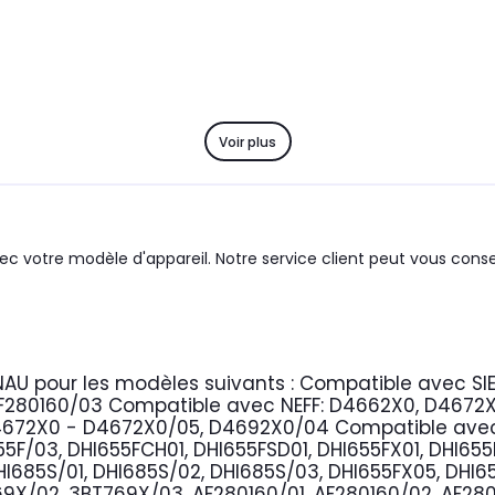
Voir plus
c votre modèle d'appareil. Notre service client peut vous consei
NAU
pour les modèles suivants :
Compatible avec SI
AF280160/03
Compatible avec NEFF:
D4662X0, D4672X0
4672X0 - D4672X0/05, D4692X0/04
Compatible ave
55F/03, DHI655FCH01, DHI655FSD01, DHI655FX01, DHI65
I685S/01, DHI685S/02, DHI685S/03, DHI655FX05, DHI65
69X/02, 3BT769X/03, AF280160/01, AF280160/02, AF2