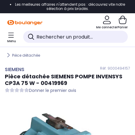
Les meilleures affaires n'attendent pas : découvrez vite notre
Accéder directement à la navigation
sélection à prix bradés.
Accéder directement au contenu
Me connecter
Panier
Accéder directement au pied de page
Menu
Accéder directement au chatbot
Pièce détachée
Réf. 900
0494157
SIEMENS
Pièce détachée
SIEMENS
POMPE INVENSYS
CP3A 75 W - 00419969
Donner le premier avis