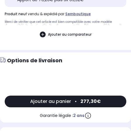
produit neuf
vendu & expédié par
Semboutique
Merci de vérifier que cet article est bien compatible avec votre modèle
d'appareil. Notre service client peut vous conseiller. .Pièce compatible avec les
marques : BOSCH.Compatible avec le modèle suivant : BOSCH: WFL2080
Ajouter au comparateur
Options de livraison
Ajouter au panier
•
277,30€
Garantie légale :
2 ans