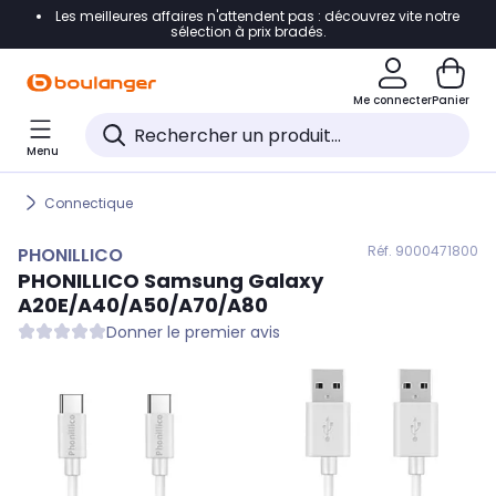
Les meilleures affaires n'attendent pas : découvrez vite notre
Accéder directement à la navigation
sélection à prix bradés.
Accéder directement au contenu
Me connecter
Panier
Accéder directement au pied de page
Menu
Accéder directement au chatbot
Connectique
Réf. 900
0471800
PHONILLICO
PHONILLICO
Samsung Galaxy
A20E/A40/A50/A70/A80
Donner le premier avis