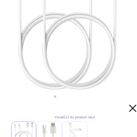
Visuel(s) du produit neuf