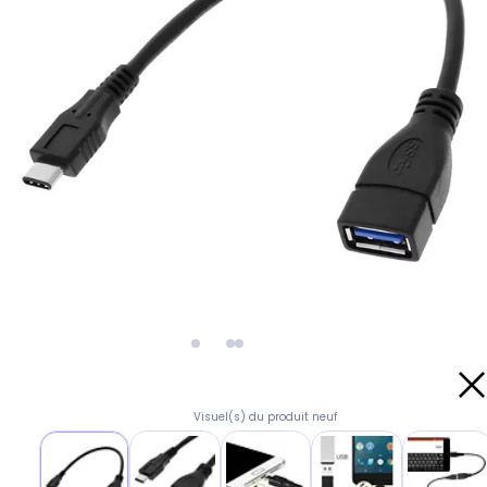
Visuel(s) du produit neuf