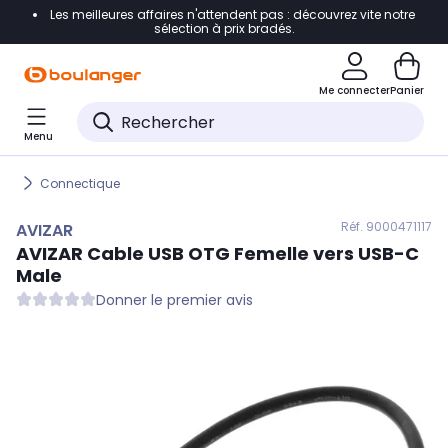
Les meilleures affaires n'attendent pas : découvrez vite notre
Accéder directement à la navigation
sélection à prix bradés.
Accéder directement au contenu
Me connecter
Panier
Accéder directement au pied de page
Menu
Accéder directement au chatbot
Connectique
Réf. 900
0471117
AVIZAR
AVIZAR
Cable USB OTG Femelle vers USB-C
Male
Donner le premier avis