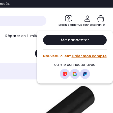
bradés.
e
Accéder directement au chatbot
Besoin d'aide ?
Me connecter
Panier
Réparer en illimité avec
Le Club Infinity
Econ
Me connecter
Ajouter au panier
•
21,90€
Nouveau client
Créer mon compte
ou me connecter avec