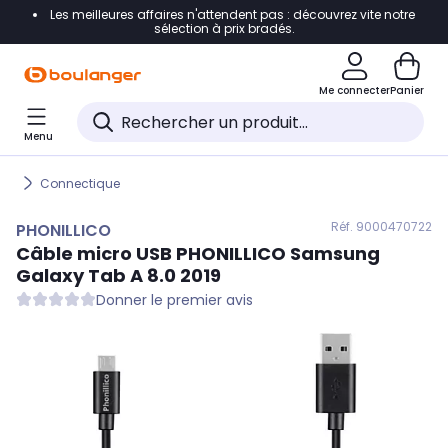
Les meilleures affaires n'attendent pas : découvrez vite notre
Accéder directement à la navigation
sélection à prix bradés.
Accéder directement au contenu
Me connecter
Panier
Accéder directement au pied de page
Menu
Accéder directement au chatbot
Connectique
Réf. 900
0470722
PHONILLICO
Câble micro USB
PHONILLICO
Samsung
Galaxy Tab A 8.0 2019
Donner le premier avis