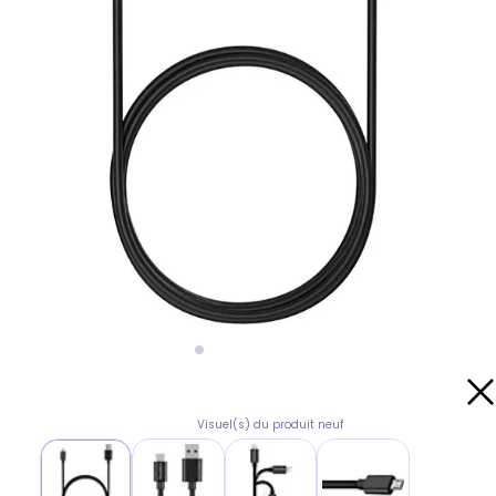
Visuel(s) du produit neuf