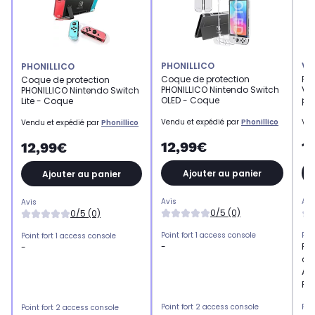
PHONILLICO
VI
PHONILLICO
Coque de protection
Pro
Coque de protection
PHONILLICO Nintendo Switch
VI
PHONILLICO Nintendo Switch
OLED - Coque
pou
Lite - Coque
Vendu et expédié par
Phonillico
Ven
Vendu et expédié par
Phonillico
12,99€
1
12,99€
Ajouter au panier
Ajouter au panier
Avis
Avi
Avis
0/5 (0)
0/5 (0)
Point fort 1 access console
Poi
Point fort 1 access console
-
Fil
-
d'é
Ant
Fa
Point fort 2 access console
Poi
Point fort 2 access console