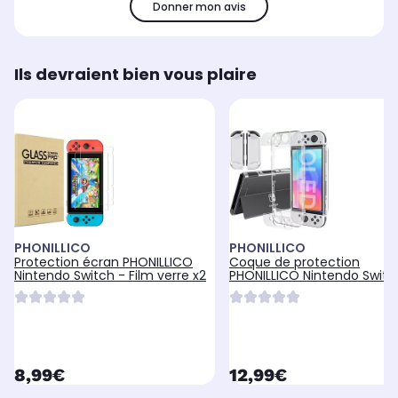
Donner mon avis
Ils devraient bien vous plaire
PHONILLICO
PHONILLICO
Protection écran PHONILLICO
Coque de protection
Nintendo Switch - Film verre x2
PHONILLICO Nintendo Switc
OLED - Coque
currentPrice
currentPrice
8,99€
12,99€