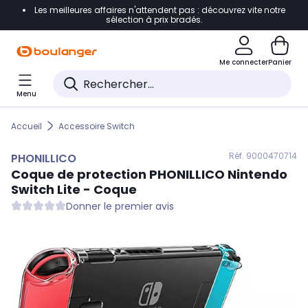
Les meilleures affaires n'attendent pas : découvrez vite notre
Accéder directement à la navigation
sélection à prix bradés.
Accéder directement au contenu
Me connecter
Panier
Accéder directement au pied de page
Menu
Accéder directement au chatbot
Accueil
Accessoire Switch
Réf. 900
0470714
PHONILLICO
Coque de protection
PHONILLICO
Nintendo
Switch Lite - Coque
Donner le premier avis