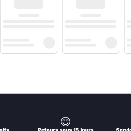
nity
Retours sous 15 jours
Servi