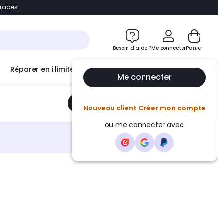
bradés.
e
Accéder directement au chatbot
Besoin d'aide ?
Me connecter
Panier
Réparer en illimité avec
Le Club Infinity
Econ
Me connecter
Ajouter au panier
•
79,01€
Nouveau client
Créer mon compte
ou me connecter avec