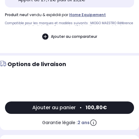
produit neuf
vendu & expédié par
Home Equipement
Compatible pour les marques et modèles suivants : MIOGO MAESTRO Référence
commerciale de l’article : Non CommuniquéDésignation commerciale des
modèles compatibles :Non Communiqué9007674
Ajouter au comparateur
Options de livraison
Ajouter au panier
•
100,80€
Garantie légale :
2 ans