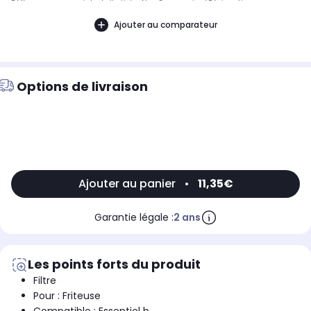
Référence commerciale de l’article : Non CommuniquéDésignation
commerciale des modèles compatibles :FRITEUSE SEMI-PROFESSIONNELLE
ESSENTIELB EFP43 CROUSTY9005278
Ajouter au comparateur
Options de livraison
Ajouter au panier
•
11,35€
Garantie légale :
2 ans
Les points forts du produit
Filtre
Pour : Friteuse