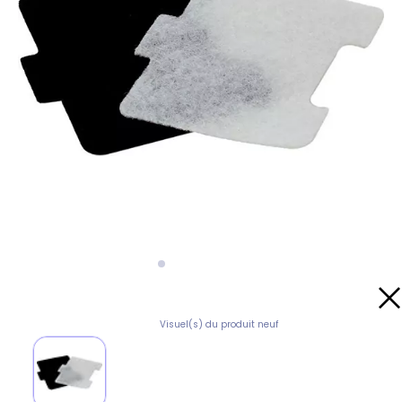
Visuel(s) du produit neuf