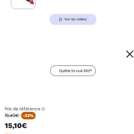
Voir les vidéos
Quitter la vue 360°
Prix de référence
oldPrice
19,40€
-22%
15,10€