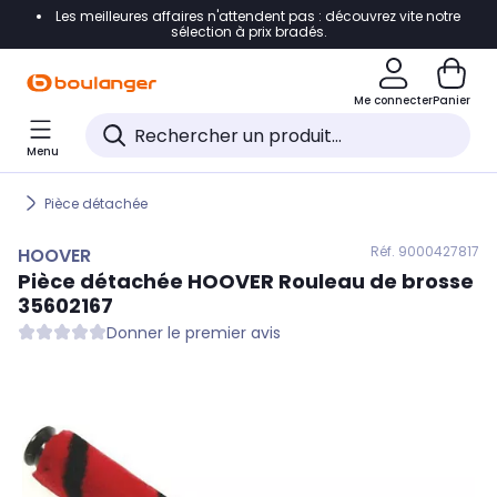
Les meilleures affaires n'attendent pas : découvrez vite notre
Accéder directement à la navigation
sélection à prix bradés.
Accéder directement au contenu
Me connecter
Panier
Accéder directement au pied de page
Menu
Accéder directement au chatbot
Pièce détachée
Réf. 900
0427817
HOOVER
Pièce détachée
HOOVER
Rouleau de brosse
35602167
Donner le premier avis