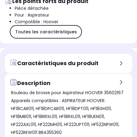
Les points forts du produit
Pièce détachée
Pour : Aspirateur
Compatible : Hoover
Toutes les caractéristiques
Caractéristiques du produit
Description
Rouleau de brosse pour Aspirateur HOOVER 35602167
Appareils compatibles : ASPIRATEUR HOOVER:
HF18CAR011, HF18DPCAR011, HF18DPT011, HF18GH011,
HF18MB011, HF18RRXL011, HF18RXL011, HF18UEN011,
HF222AXL011, HF222MH011, HF222UPT011, HF522NPW011,
HF522REW011 BB4355360