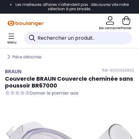
Les meilleures affaires n'attendent pas : découvrez vite notre
Accéder directement à la navigation
sélection à prix bradés.
Accéder directement au contenu
Me connecter
Panier
Accéder directement au pied de page
Menu
Accéder directement au chatbot
Pièce détachée
Réf. 900
0424803
BRAUN
Couvercle
BRAUN
Couvercle cheminée sans
poussoir BR67000
Donner le premier avis