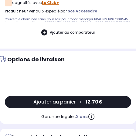
cagnottés avec
Le Club+
produit neuf
vendu & expédié par
Sos Accessoire
Couvercle cheminee sans poussoir pour robot ménager BRAUNN BR67000545
Appareils compatibles : [ROBOT MÉNAGER BRAUN:] 3210-K3000, K3000 TYPE 3210,
K1000 TYPE 3210, KU1 TYPE 3210, KER1 TYPE 3210, K950 TYPE 3210, KPC1 TYPE 3210, KT1
TYPE 3210, K1200 TYPE 3210, K2000 TYPE 3210, K850 TYPE 3210, KC1 TYPE 3210, 3210-
Ajouter au comparateur
KM3050WH BB45891
Options de livraison
Ajouter au panier
•
12,70€
Garantie légale :
2 ans