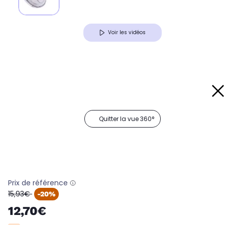
Voir les vidéos
Quitter la vue 360°
Prix de référence
oldPrice
15,93€
-20%
12,70€