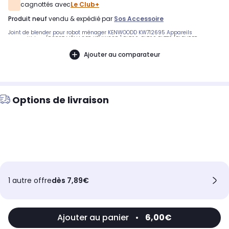
cagnottés avec
Le Club+
produit neuf
vendu & expédié par
Sos Accessoire
Joint de blender pour robot ménager KENWOODD KW712695 Appareils
compatibles : [ROBOT MÉNAGER KENWOOD:] BL760, BL760 BL770 [BLENDER
KENWOOD:] BL760, BL770 BB304989
Ajouter au comparateur
Options de livraison
1 autre offre
dès 7,89€
Ajouter au panier
•
6,00€