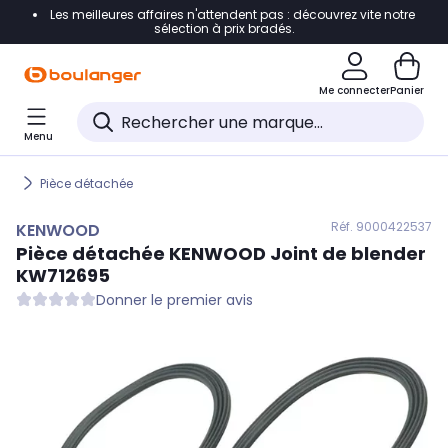
Les meilleures affaires n'attendent pas : découvrez vite notre
Accéder directement à la navigation
sélection à prix bradés.
Accéder directement au contenu
Me connecter
Panier
Accéder directement au pied de page
Menu
Accéder directement au chatbot
Pièce détachée
Réf. 900
0422537
KENWOOD
Pièce détachée
KENWOOD
Joint de blender
KW712695
Donner le premier avis