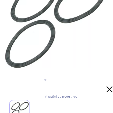
Visuel(s) du produit neuf