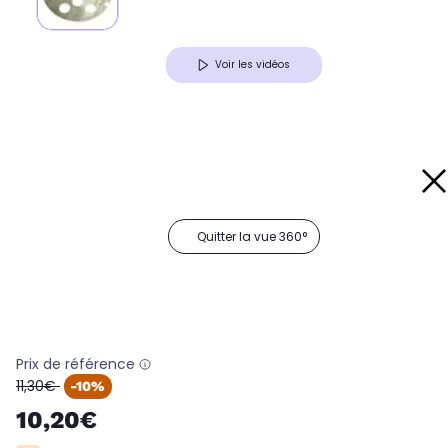
Voir les vidéos
Quitter la vue 360°
Prix de référence
oldPrice
11,30€
-10%
10,20€