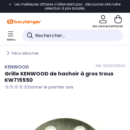
Les meilleures affaires n'attendent pas : découvrez vite notre
Accéder directement à la navigation
sélection à prix bradés.
Accéder directement au contenu
Me connecter
Panier
Accéder directement au pied de page
Menu
Accéder directement au chatbot
Pièce détachée
Réf. 900
0422534
KENWOOD
Grille
KENWOOD
de hachoir à gros trous
KW715550
Donner le premier avis