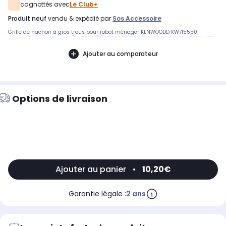
cagnottés avec
Le Club+
produit neuf
vendu & expédié par
Sos Accessoire
Grille de hachoir à gros trous pour robot ménager KENWOODD KW715550
Appareils compatibles : [ROBOT MÉNAGER KENWOOD:] MG360, MG354 BB304970
Ajouter au comparateur
Options de livraison
Ajouter au panier
•
10,20€
Garantie légale :
2 ans