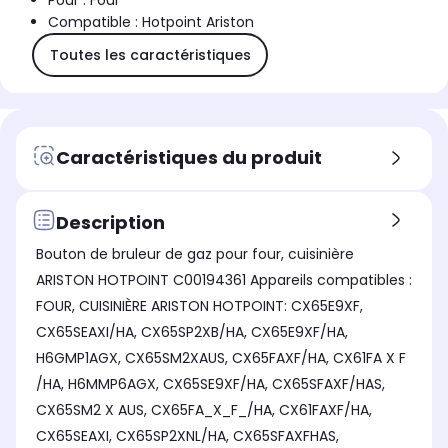
Pour : Four
Compatible : Hotpoint Ariston
Toutes les caractéristiques
Caractéristiques du produit
Description
Bouton de bruleur de gaz pour four, cuisinière
ARISTON HOTPOINT C00194361 Appareils compatibles :
FOUR, CUISINIÈRE ARISTON HOTPOINT: CX65E9XF,
CX65SEAXI/HA, CX65SP2XB/HA, CX65E9XF/HA,
H6GMP1AGX, CX65SM2XAUS, CX65FAXF/HA, CX61FA X F
/HA, H6MMP6AGX, CX65SE9XF/HA, CX65SFAXF/HAS,
CX65SM2 X AUS, CX65FA_X_F_/HA, CX61FAXF/HA,
CX65SEAXI, CX65SP2XNL/HA, CX65SFAXFHAS,