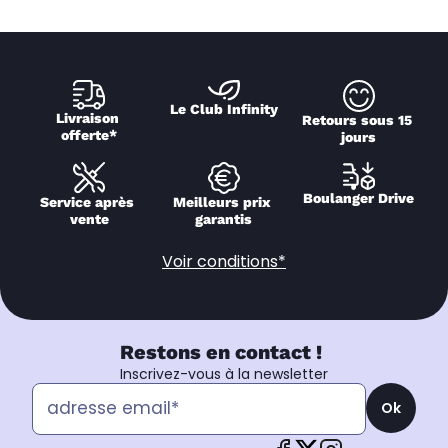
Le Club Infinity
Livraison 
Retours sous 15 
offerte*
jours
Boulanger Drive
Service après 
Meilleurs prix 
vente
garantis
Voir conditions*
Restons en contact !
Inscrivez-vous à la newsletter
Ok