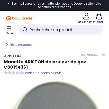
Les meilleures affaires n'attendent pas : découvrez vite notre
Accéder directement à la navigation
sélection à prix bradés.
Accéder directement au contenu
Me connecter
Panier
Accéder directement au pied de page
Menu
Accéder directement au chatbot
Pièce détachée
Réf. 900
0421629
ARISTON
Manette
ARISTON
de bruleur de gaz
C00194361
Donner le premier avis