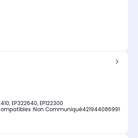
2410, EP322640, EP122300
ompatibles :
Non Communiqué
421944086991