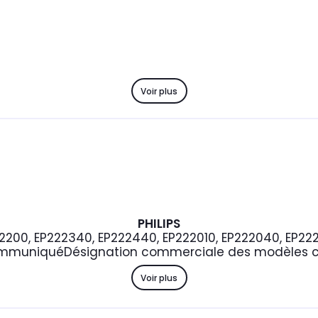
Voir plus
PHILIPS
22200, EP222340, EP222440, EP222010, EP222040, EP22
mmuniqué
Désignation commerciale des modèles c
Voir plus