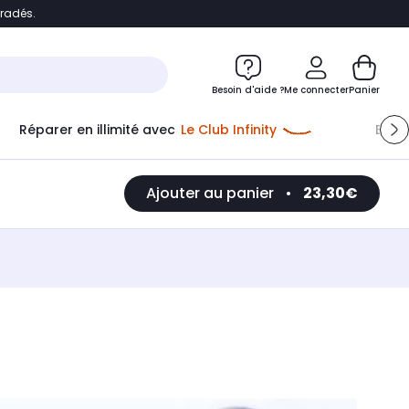
bradés.
e
Accéder directement au chatbot
Besoin d'aide ?
Me connecter
Panier
Réparer en illimité avec
Le Club Infinity
Econ
Ajouter au panier
•
23,30€