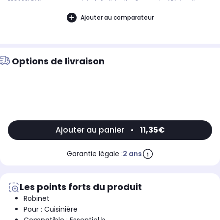
ECG602I Référence commerciale de l’article : Non CommuniquéDésignation
commerciale des modèles compatibles :, CUIS MIXTE ESSENTIELB ECG 602
I9001531
Ajouter au comparateur
Options de livraison
Ajouter au panier
•
11,35€
Garantie légale :
2 ans
Les points forts du produit
Robinet
Pour : Cuisinière