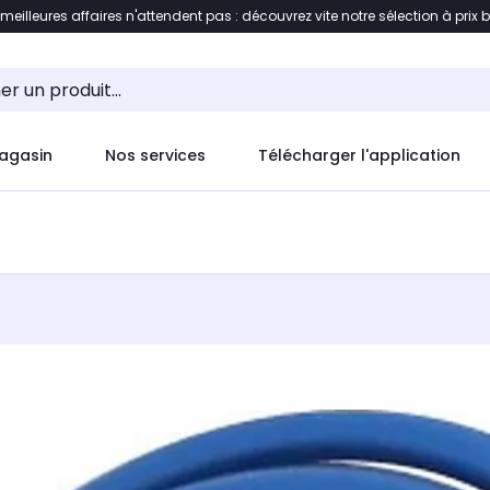
 meilleures affaires n'attendent pas : découvrez vite notre sélection à prix 
ement au contenu
Accéder directement au pied de pag
agasin
Nos services
Télécharger l'application