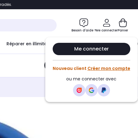
bradés.
e
Accéder directement au chatbot
Besoin d'aide ?
Me connecter
Panier
Réparer en illimité avec
Le Club Infinity
Econ
Me connecter
Ajouter au panier
•
11,20€
Nouveau client
Créer mon compte
ou me connecter avec