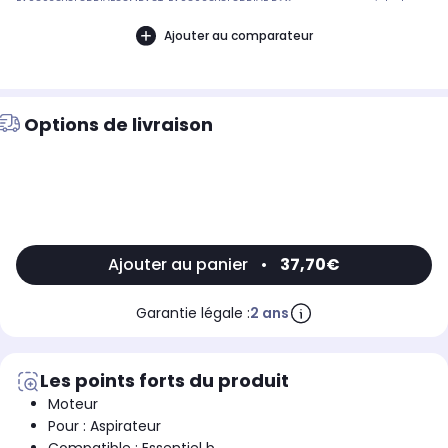
EAS893CYCLODRIVECOMPACT, EAS802CYCLODRIVE Référence commerciale de
l’article : Non CommuniquéDésignation commerciale des modèles
compatibles :ASPIRATEUR SANS SAC ESSENTIELB EAS 802 CYCLODRIVE,
Ajouter au comparateur
ASPIRATEUR SANS SAC ESSENTIELB EAS 893 CYCLODRIVE COMPACT9002585
Options de livraison
Ajouter au panier
•
37,70€
Garantie légale :
2 ans
Les points forts du produit
Moteur
Pour : Aspirateur