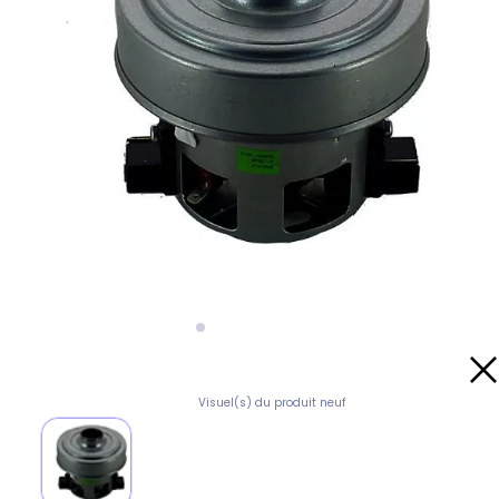
Visuel(s) du produit neuf