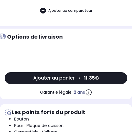
Référence commerciale de l’article : Non CommuniquéDésignation
commerciale des modèles compatibles :Non Communiqué9006762
Ajouter au comparateur
Options de livraison
Ajouter au panier
•
11,35€
Garantie légale :
2 ans
Les points forts du produit
Bouton
Pour : Plaque de cuisson