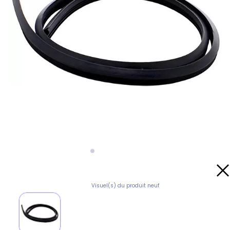
Visuel(s) du produit neuf