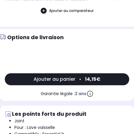
LVC49L1B, LVC55L1B ORIGANE OLVC551B, OLVC552B Référence commerciale de
l’article : Non CommuniquéDésignation commerciale des modèles
compatibles :, LV COMPACT LISTO LVC 55L1B, LV COMPACT LISTO LVC49 L1B9022312
Ajouter au comparateur
Options de livraison
Ajouter au panier
•
14,15€
Garantie légale :
2 ans
Les points forts du produit
Joint
Pour : Lave vaisselle