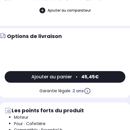
Référence commerciale de l’article : Non CommuniquéDésignation
commerciale des modèles compatibles :CAFETIERE FILTRE ESSENTIELB ECB 1
JAVA9005746
Ajouter au comparateur
Options de livraison
Ajouter au panier
•
45,45€
Garantie légale :
2 ans
Les points forts du produit
Moteur
Pour : Cafetière