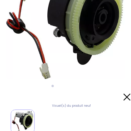
Visuel(s) du produit neuf