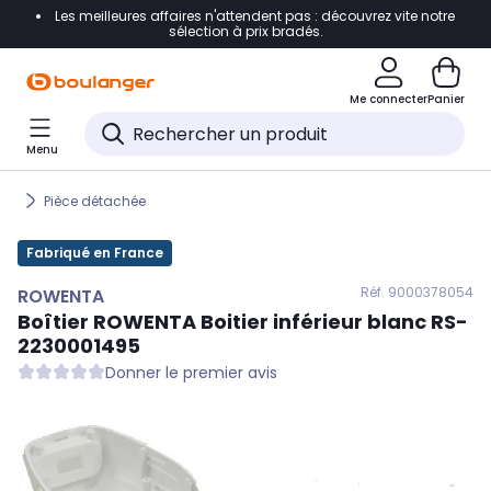
Les meilleures affaires n'attendent pas : découvrez vite notre
Accéder directement à la navigation
sélection à prix bradés.
Accéder directement au contenu
Me connecter
Panier
Accéder directement au pied de page
Menu
Accéder directement au chatbot
Pièce détachée
Fabriqué en France
Réf. 900
0378054
ROWENTA
Boîtier
ROWENTA
Boitier inférieur blanc RS-
2230001495
Donner le premier avis