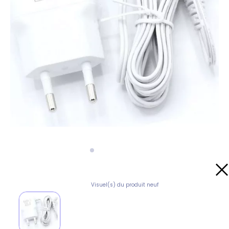
Visuel(s) du produit neuf