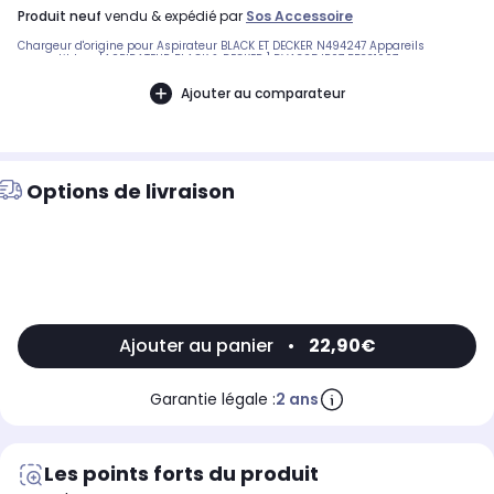
produit neuf
vendu & expédié par
Sos Accessoire
Chargeur d'origine pour Aspirateur BLACK ET DECKER N494247 Appareils
compatibles : [ASPIRATEUR BLACK & DECKER:] DVA325JP07 BB331007
Ajouter au comparateur
Options de livraison
Ajouter au panier
•
22,90€
Garantie légale :
2 ans
Les points forts du produit