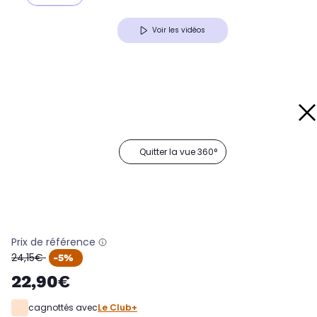
Voir les vidéos
Quitter la vue 360°
Prix de référence
oldPrice
24,15€
-5%
22,90€
cagnottés avec
Le Club+