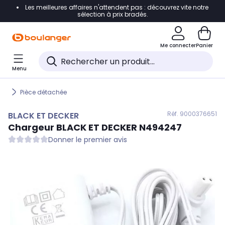
Les meilleures affaires n'attendent pas : découvrez vite notre
Accéder directement à la navigation
sélection à prix bradés.
Accéder directement au contenu
Me connecter
Panier
Accéder directement au pied de page
Menu
Accéder directement au chatbot
Pièce détachée
Réf. 900
0376651
BLACK ET DECKER
Chargeur
BLACK ET DECKER
N494247
Donner le premier avis