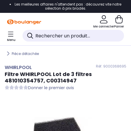
Les meilleures affaires n'attendent pas : découvrez vite notre
Accéder directement à la navigation
sélection à prix bradés.
Accéder directement au contenu
Me connecter
Panier
Accéder directement au pied de page
Menu
Accéder directement au chatbot
Pièce détachée
Réf. 900
0368695
WHIRLPOOL
Filtre
WHIRLPOOL
Lot de 3 filtres
481010354757, C00314947
Donner le premier avis