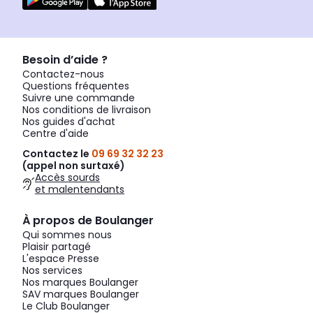
Besoin d’aide ?
Contactez-nous
Questions fréquentes
Suivre une commande
Nos conditions de livraison
Nos guides d'achat
Centre d'aide
Contactez le
09 69 32 32 23
(appel non surtaxé)
Accès sourds
et malentendants
À propos de Boulanger
Qui sommes nous
Plaisir partagé
L'espace Presse
Nos services
Nos marques Boulanger
SAV marques Boulanger
Le Club Boulanger