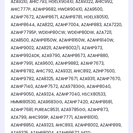
AZA9210, AHIC793, HGELX90410, AZA9322, AHIC992,
AHIC777P, AZAHP9682, HWDR90410, AZA9500,
AZAHP7672, AZAHP8671, AZAHP8781, HGELX80510,
AZAHP8644, AZA8212, AZAHP7004, AZAHP883, AZA7220,
AZAHP7795P, WDEHP80CW, WDEHP80DW, AZA7211,
AZA8500, AZAHP8150W, AZAHP8160W, AZAHP8140W,
AZAHP9002, AZA8211, AZAHP8002/1, AZAHP973,
AZAHP9924DK, AZA9790, AZAHP8673, AZAHP880,
AZAHP7991, AZA9600, AZAHP9882, AZAHP7673,
AZAHP8782, AHIC792, AZA9321, AHIC892, AZIHP7600,
AZAHP9782, AZA8325, AZAHP7671, AZA9311, AZAHP7670,
AZAHP7140, AZAHP7572, AZA9783GG, AZAHP8040,
AZAHP9050, AZA9324, AZAHP7040, HSCX80533,
HMMR80530, AZA9683GG, AZAHP7420, AZAHP8681,
AZAHP7681, PUREAC8531, AZA9785GG, AZAHP873,
AZA799, AHIC999P, AZAHP7771, AZAHP81010,
AZAHP8850, AZA9323, AHIC893, AZAHP8002, AZAHP899,
AZA9325, AZAHP8004, AZAHP9672, MTD