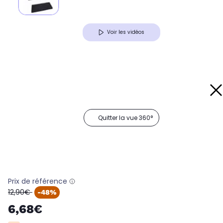
Voir les vidéos
Quitter la vue 360°
Prix de référence
oldPrice
12,90€
-48%
6,68€