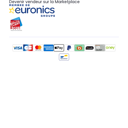
Devenir vendeur sur la Marketplace