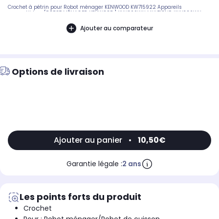
Crochet à pétrin pour Robot ménager KENWOOD KW715922 Appareils
compatibles : [ROBOT MÉNAGER KENWOOD:] KHH300WH MULTIONE, KHH326WH
MULTIONE, KHH323WH MULTIONE, KHH326BK MULTIONE, KHH300WH, KHH326SI
MULTIONE, KHH321WH MULTIONE, KHH322WH MULTIONE, KHH326WH, KHH323WH,
Ajouter au comparateur
KHH324RD, KHH326SI, KHH301WH, KHH321SI, KHH322WH, KHH302WH, KHH321WH,
KHH303SI, KHH311WH, KHH326BK, KHH326WR BB295637
Options de livraison
Ajouter au panier
•
10,50€
Garantie légale :
2 ans
Les points forts du produit
Crochet