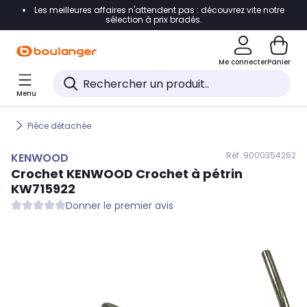
Les meilleures affaires n'attendent pas : découvrez vite notre
Accéder directement à la navigation
sélection à prix bradés.
Accéder directement au contenu
Me connecter
Panier
Accéder directement au pied de page
Menu
Accéder directement au chatbot
Pièce détachée
Réf. 900
0354262
KENWOOD
Crochet
KENWOOD
Crochet à pétrin
KW715922
Donner le premier avis