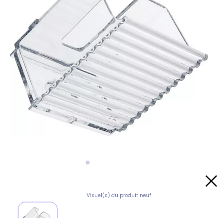
Visuel(s) du produit neuf