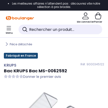
Les meilleures affaires n'attendent pas : découvrez vite notre
Accéder directement à la navigation
sélection à prix bradés.
Accéder directement au contenu
Me connecter
Panier
Accéder directement au pied de page
Menu
Accéder directement au chatbot
Pièce détachée
Fabriqué en France
Réf. 900
0345122
KRUPS
Bac
KRUPS
Bac MS-0062592
Donner le premier avis