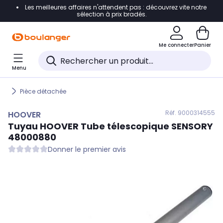
Les meilleures affaires n'attendent pas : découvrez vite notre
Accéder directement à la navigation
sélection à prix bradés.
Accéder directement au contenu
Me connecter
Panier
Accéder directement au pied de page
Menu
Accéder directement au chatbot
Pièce détachée
Réf. 900
0314555
HOOVER
Tuyau
HOOVER
Tube télescopique SENSORY
48000880
Donner le premier avis