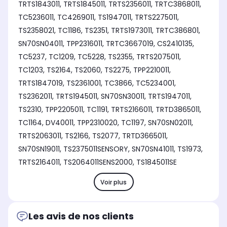
TRTS1843011, TRTS1845011, TRTS2356011, TRTC3868011,
TC5236011, TC4269011, TS1947011, TRTS2275011,
TS2358021, TC1186, TS2351, TRTS1973011, TRTC386801,
SN70SN04011, TPP2316011, TRTC3667019, CS2410135,
TC5237, TC1209, TC5228, TS2355, TRTS2075011,
TC1203, TS2164, TS2060, TS2275, TPP2210011,
TRTS1847019, TS2361001, TC3866, TC5234001,
TS2362011, TRTS1945011, SN70SN30011, TRTS1947011,
TS2310, TPP2205011, TC1191, TRTS2166011, TRTD3865011,
TC1164, DV40011, TPP2310020, TC1197, SN70SN02011,
TRTS2063011, TS2166, TS2077, TRTD3665011,
SN70SN19011, TS2375011SENSORY, SN70SN41011, TS1973,
TRTS2164011, TS2064011SENS2000, TS1845011SE
Voir plus
Les avis de nos clients