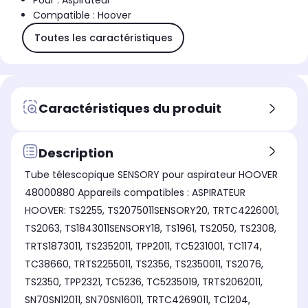
Pour : Aspirateur
Compatible : Hoover
Toutes les caractéristiques
Caractéristiques du produit
Description
Tube télescopique SENSORY pour aspirateur HOOVER
48000880 Appareils compatibles : ASPIRATEUR
HOOVER: TS2255, TS2075011SENSORY20, TRTC4226001,
TS2063, TS1843011SENSORY18, TS1961, TS2050, TS2308,
TRTS1873011, TS2352011, TPP2011, TC5231001, TC1174,
TC38660, TRTS2255011, TS2356, TS2350011, TS2076,
TS2350, TPP2321, TC5236, TC5235019, TRTS2062011,
SN70SN12011, SN70SN16011, TRTC4269011, TC1204,