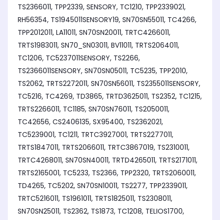
TS2366011, TPP2339, SENSORY, TC1210, TPP2339021,
RH56354, TS1945011SENSORY19, SN70SN55011, TC4266,
TPP2012011, LA11011, SN70SN20011, TRTC4266011,
TRTS1983011, SN70_SN03011, BV11011, TRTS2064011,
TC1206, TC5237011SENSORY, TS2266,
TS2366011SENSORY, SN70SN05011, TC5235, TPP2010,
TS2062, TRTS2272011, SN70SN56011, TS2355011SENSORY,
TC5216, TC4269, TD3865, TRTD3625011, TS2352, TC1215,
TRTS2266011, TC1185, SN70SN76011, TS2050011,
TC42656, CS2406135, SX95400, TS2362021,
TC5239001, TC1211, TRTC3927001, TRTS2277011,
TRTS1847011, TRTS2066011, TRTC3867019, TS2310011,
TRTC4268011, SN70SN40011, TRTD4265011, TRTS2171011,
TRTS2165001, TC5233, TS2366, TPP2320, TRTS2060011,
TD4265, TC5202, SN70SN10011, TS2277, TPP2339011,
TRTC5216011, TS1961011, TRTS1825011, TS2308011,
SN70SN25011, TS2362, TS1873, TC1208, TELIOS1700,