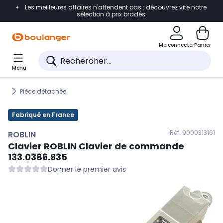
Les meilleures affaires n'attendent pas : découvrez vite notre
Accéder directement à la navigation
sélection à prix bradés.
Accéder directement au contenu
Me connecter
Panier
Accéder directement au pied de page
Menu
Accéder directement au chatbot
Pièce détachée
Fabriqué en France
Réf. 900
0313161
ROBLIN
Clavier
ROBLIN
Clavier de commande
133.0386.935
Donner le premier avis