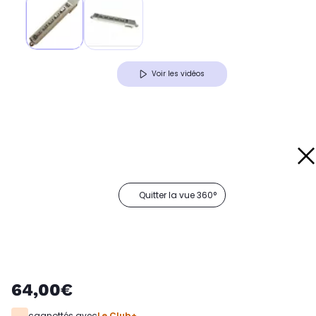
Voir les vidéos
Quitter la vue 360°
64,00€
cagnottés avec
Le Club+