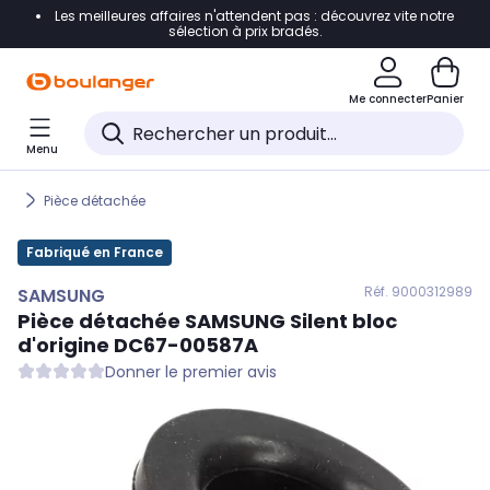
Les meilleures affaires n'attendent pas : découvrez vite notre
Accéder directement à la navigation
sélection à prix bradés.
Accéder directement au contenu
Me connecter
Panier
Accéder directement au pied de page
Menu
Accéder directement au chatbot
Pièce détachée
Fabriqué en France
Réf. 900
0312989
SAMSUNG
Pièce détachée
SAMSUNG
Silent bloc
d'origine DC67-00587A
Donner le premier avis