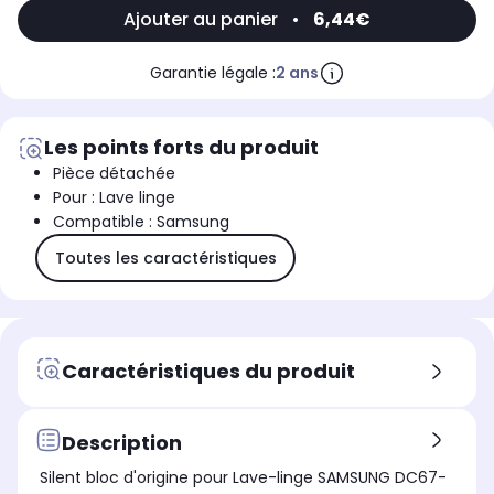
WF71284ZAC/XEG, WW12K8402OW/EN, WW12K8412OW, WW90K7415OW,
Ajouter au panier
•
6,44€
WD12F9C9U4W/EU, WD12J8400GW/EU, WF12F9E6P4W/EG, WW12H8400EW/EC,
WW12H8400EW/EG, WW12H8420EW/EU, WW12H8420EX/EU, WW12K8402OW,
WD12F9C9U4W/EF, WD12F9C9
Garantie légale :
2 ans
Les points forts du produit
Pièce détachée
Pour : Lave linge
Compatible : Samsung
Toutes les caractéristiques
Caractéristiques du produit
Description
Silent bloc d'origine pour Lave-linge SAMSUNG DC67-