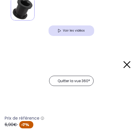
Voir les vidéos
Quitter la vue 360°
Prix de référence
oldPrice
6,90€
-7%