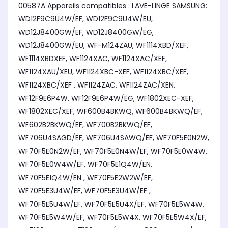
00587A Appareils compatibles : LAVE-LINGE SAMSUNG:
WD12F9C9U4W/EF, WD12F9C9U4W/EU,
WD12J8400GW/EF, WD12J8400GW/EG,
WD12J8400GW/EU, WF-M124ZAU, WF1114XBD/XEF,
WF1114XBDXEF, WF1124XAC, WF1124XAC/XEF,
WF1124XAU/XEU, WF1124XBC-XEF, WF1124XBC/XEF,
WF1124XBC/XEF , WF1124ZAC, WF1124ZAC/XEN,
WF12F9E6P4W, WF12F9E6P4W/EG, WF1802XEC-XEF,
WF1802XEC/XEF, WF600B4BKWQ, WF600B4BKWQ/EF,
WF602B2BKWQ/EF, WF700B2BKWQ/EF,
WF706U4SAGD/EF, WF706U4SAWQ/EF, WF70F5E0N2W,
WF70F5E0N2W/EF, WF70F5E0N4W/EF, WF70F5E0W4W,
WF70F5E0W4W/EF, WF70F5E1Q4W/EN,
WF70F5E1Q4W/EN , WF70F5E2W2W/EF,
WF70F5E3U4W/EF, WF70F5E3U4W/EF ,
WF70F5E5U4W/EF, WF70F5E5U4X/EF, WF70F5E5W4W,
WF70F5E5W4W/EF, WF70F5E5W4X, WF70F5E5W4X/EF,