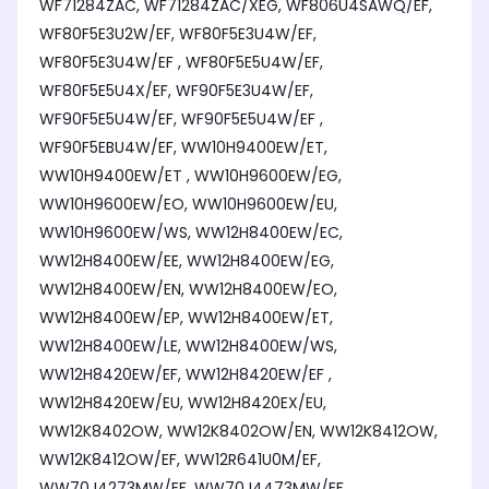
WF71284ZAC, WF71284ZAC/XEG, WF806U4SAWQ/EF,
WF80F5E3U2W/EF, WF80F5E3U4W/EF,
WF80F5E3U4W/EF , WF80F5E5U4W/EF,
WF80F5E5U4X/EF, WF90F5E3U4W/EF,
WF90F5E5U4W/EF, WF90F5E5U4W/EF ,
WF90F5EBU4W/EF, WW10H9400EW/ET,
WW10H9400EW/ET , WW10H9600EW/EG,
WW10H9600EW/EO, WW10H9600EW/EU,
WW10H9600EW/WS, WW12H8400EW/EC,
WW12H8400EW/EE, WW12H8400EW/EG,
WW12H8400EW/EN, WW12H8400EW/EO,
WW12H8400EW/EP, WW12H8400EW/ET,
WW12H8400EW/LE, WW12H8400EW/WS,
WW12H8420EW/EF, WW12H8420EW/EF ,
WW12H8420EW/EU, WW12H8420EX/EU,
WW12K8402OW, WW12K8402OW/EN, WW12K8412OW,
WW12K8412OW/EF, WW12R641U0M/EF,
WW70J4273MW/EF, WW70J4473MW/EF,