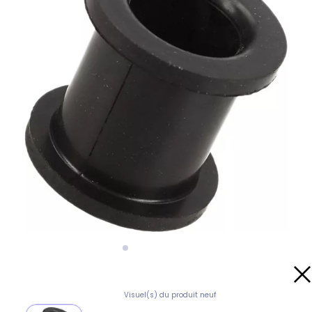
Visuel(s) du produit neuf