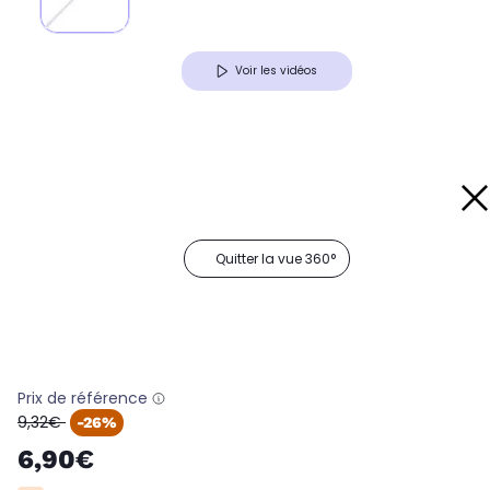
Voir les vidéos
Quitter la vue 360°
Prix de référence
oldPrice
9,32€
-26%
6,90€