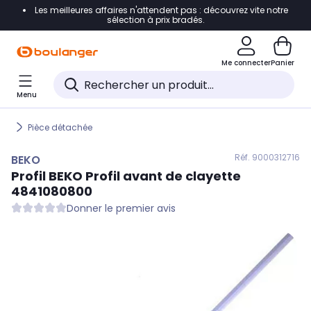
Les meilleures affaires n'attendent pas : découvrez vite notre
Accéder directement à la navigation
sélection à prix bradés.
Accéder directement au contenu
Me connecter
Panier
Accéder directement au pied de page
Menu
Accéder directement au chatbot
Pièce détachée
Réf. 900
0312716
BEKO
Profil
BEKO
Profil avant de clayette
4841080800
Donner le premier avis