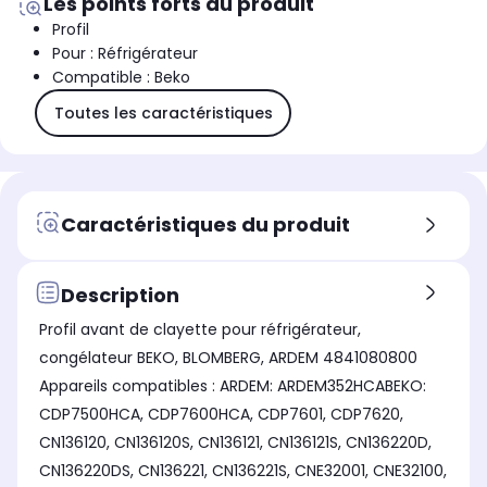
Les points forts du produit
Profil
Pour : Réfrigérateur
Compatible : Beko
Toutes les caractéristiques
Caractéristiques du produit
Description
Profil avant de clayette pour réfrigérateur,
congélateur BEKO, BLOMBERG, ARDEM 4841080800
Appareils compatibles : ARDEM: ARDEM352HCABEKO:
CDP7500HCA, CDP7600HCA, CDP7601, CDP7620,
CN136120, CN136120S, CN136121, CN136121S, CN136220D,
CN136220DS, CN136221, CN136221S, CNE32001, CNE32100,