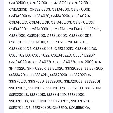
CNE32100D, CNE32100DS, CNE32101D, CNE32101DS,
CNE32103D, CNE32103DS, CS134000, CS134000D,
CS134000DS, CS134020, CS134020S, CS134021A,
CS134021D, CS134021DP, CS134021DS, CS134021DX,
CS134030D, CS134030DS, CSE134, CSE134D, CSE134DS,
CSE31000, CSE34000, CSE34000D, CSE34000DS,
CSE34003, CSE34010, CSE34020, CSE34020D,
CSE34020DS, CSE34020S, CSE34021D, CSE34021DS,
CSE34021DX, CSE34022, CSE34022D, CSE34022DP,
CSE34022DS, CSE34022DX, CSE34022S, LDG2900HCA,
SN140220, SN140220X, SS132020, SS132020S, SS133420D,
SS133420DS, SS133421D, SS137020D, SS137020DS,
SS137021D, SS137030, SSE32000, SSE32000S, SSE32001,
SSE32001S, SSE32002, SSE32002S, SSE32003, SSE32004,
SSE32004S, SSE32010, SSE33422D, SSE37000,
SSE37000S, SSE37021D, SSE37021DS, SSE37024D,
SSE37024DS, SSE37030BLOMBERG: SOM1650XA,