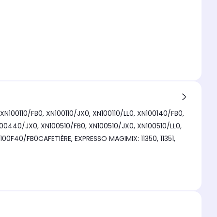
N100110/FB0, XN100110/JX0, XN100110/LL0, XN100140/FB0,
00440/JX0, XN100510/FB0, XN100510/JX0, XN100510/LL0,
0F40/FB0CAFETIÈRE, EXPRESSO MAGIMIX: 11350, 11351,