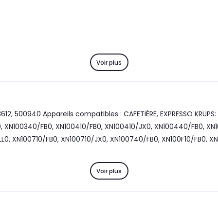
Voir plus
2, 500940 Appareils compatibles : CAFETIÈRE, EXPRESSO KRUPS: X
, XN100340/FB0, XN100410/FB0, XN100410/JX0, XN100440/FB0, XN1
, XN100710/FB0, XN100710/JX0, XN100740/FB0, XN100F10/FB0, XN10
Voir plus