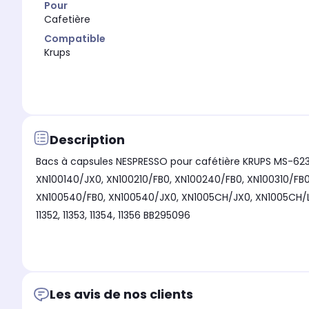
Pour
Cafetière
Compatible
Krups
Description
Bacs à capsules NESPRESSO pour cafétière KRUPS MS-62361
XN100140/JX0, XN100210/FB0, XN100240/FB0, XN100310/FB0
XN100540/FB0, XN100540/JX0, XN1005CH/JX0, XN1005CH/LL0
11352, 11353, 11354, 11356 BB295096
Les avis de nos clients