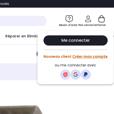
bradés.
e
Accéder directement au chatbot
Besoin d'aide ?
Me connecter
Panier
Réparer en illimité avec
Le Club Infinity
Econ
Me connecter
Ajouter au panier
•
9,00€
Nouveau client
Créer mon compte
ou me connecter avec