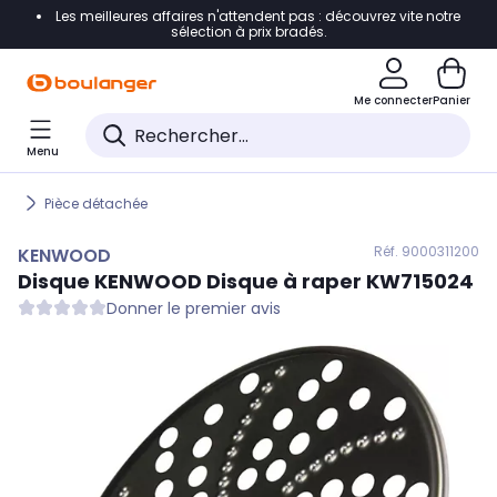
Les meilleures affaires n'attendent pas : découvrez vite notre
Accéder directement à la navigation
sélection à prix bradés.
Accéder directement au contenu
Me connecter
Panier
Accéder directement au pied de page
Menu
Accéder directement au chatbot
Pièce détachée
Réf. 900
0311200
KENWOOD
Disque
KENWOOD
Disque à raper KW715024
Donner le premier avis