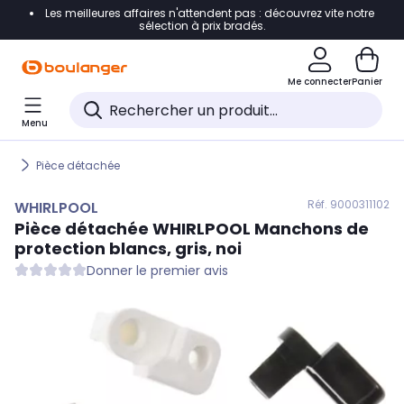
Les meilleures affaires n'attendent pas : découvrez vite notre
Accéder directement à la navigation
sélection à prix bradés.
Accéder directement au contenu
Me connecter
Panier
Accéder directement au pied de page
Menu
Accéder directement au chatbot
Pièce détachée
Réf. 900
0311102
WHIRLPOOL
Pièce détachée
WHIRLPOOL
Manchons de
protection blancs, gris, noi
Donner le premier avis