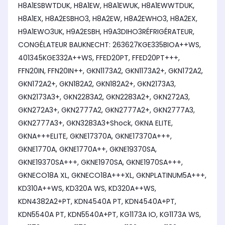
H8A1ESBWTDUK, H8A1EW, H8A1EWUK, H8A1EWWTDUK,
H8A1EX, H8A2ESBHO3, H8A2EW, H8A2EWHO3, H8A2EX,
H9A1EWO3UK, H9A2ESBH, H9A3DIHO3RÉFRIGÉRATEUR,
CONGÉLATEUR BAUKNECHT: 263627KGE335BIOA++WS,
401345KGE332A++WS, FFED20PT, FFED20PT+++,
FFN20IN, FFN20IN++, GKN1173A2, GKN1173A2+, GKN172A2,
GKN172A2+, GKN182A2, GKN182A2+, GKN2173A3,
GKN2173A3+, GKN2283A2, GKN2283A2+, GKN272A3,
GKN272A3+, GKN2777A2, GKN2777A2+, GKN2777A3,
GKN2777A3+, GKN3283A3+Shock, GKNA ELITE,
GKNA+++ELITE, GKNE17370A, GKNE17370A+++,
GKNE1770A, GKNE1770A++, GKNE19370SA,
GKNE19370SA+++, GKNE1970SA, GKNE1970SA+++,
GKNECO18A XL, GKNECO18A+++XL, GKNPLATINUM5A+++,
KD310A++WS, KD320A WS, KD320A++WS,
KDN4382A2+PT, KDN4540A PT, KDN4540A+PT,
KDN5540A PT, KDN5540A+PT, KG1173A IO, KG1173A WS,