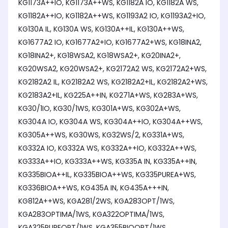
KG1173A++IO, KG1173A++WS, KG1182A IO, KG1182A WS,
KG1182A++IO, KG1182A++WS, KG1193A2 IO, KG1193A2+IO,
KG130A IL, KG130A WS, KG130A++IL, KG130A++WS,
KG1677A2 IO, KG1677A2+IO, KG1677A2+WS, KG18INA2,
KG18INA2+, KG18WSA2, KG18WSA2+, KG20INA2+,
KG20WSA2, KG20WSA2+, KG2172A2 WS, KG2172A2+WS,
KG2182A2 IL, KG2182A2 WS, KG2182A2+IL, KG2182A2+WS,
KG2183A2+IL, KG225A++IN, KG271A+WS, KG283A+WS,
KG30/1IO, KG30/1WS, KG301A+WS, KG302A+WS,
KG304A IO, KG304A WS, KG304A++IO, KG304A++WS,
KG305A++WS, KG30WS, KG32WS/2, KG331A+WS,
KG332A IO, KG332A WS, KG332A++IO, KG332A++WS,
KG333A++IO, KG333A++WS, KG335A IN, KG335A++IN,
KG335BIOA++IL, KG335BIOA++WS, KG335PUREA+WS,
KG336BIOA++WS, KG435A IN, KG435A+++IN,
KG812A++WS, KGA281/2WS, KGA283OPT/1WS,
KGA283OPTIMA/1WS, KGA322OPTIMA/1WS,
KGA325PUREOPT/1WS, KGA355BIOOPT/1WS,