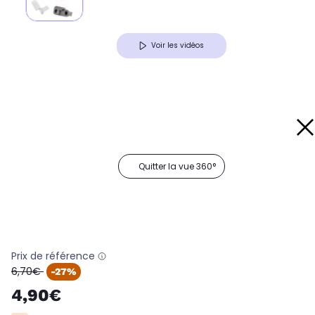
Voir les vidéos
Quitter la vue 360°
Prix de référence
oldPrice
6,70€
-27%
4,90€