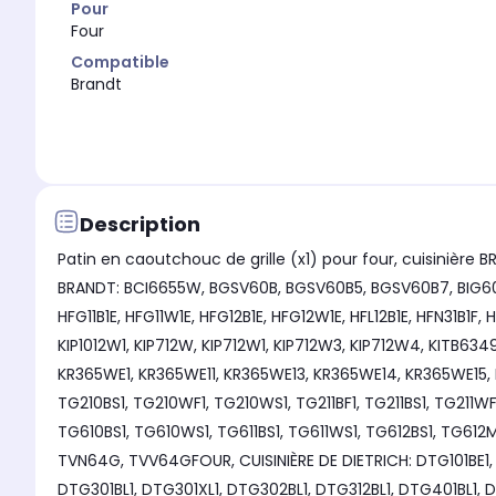
Pour
Four
Compatible
Brandt
Description
Patin en caoutchouc de grille (x1) pour four, cuisinièr
BRANDT: BCI6655W, BGSV60B, BGSV60B5, BGSV60B7, BIG60B, BI
HFG11B1E, HFG11W1E, HFG12B1E, HFG12W1E, HFL12B1E, HFN31B1F
KIP1012W1, KIP712W, KIP712W1, KIP712W3, KIP712W4, KITB63
KR365WE1, KR365WE11, KR365WE13, KR365WE14, KR365WE15,
TG210BS1, TG210WF1, TG210WS1, TG211BF1, TG211BS1, TG211W
TG610BS1, TG610WS1, TG611BS1, TG611WS1, TG612BS1, TG612MS1,
TVN64G, TVV64GFOUR, CUISINIÈRE DE DIETRICH: DTG101BE1, D
DTG301BL1, DTG301XL1, DTG302BL1, DTG312BL1, DTG401BL1,