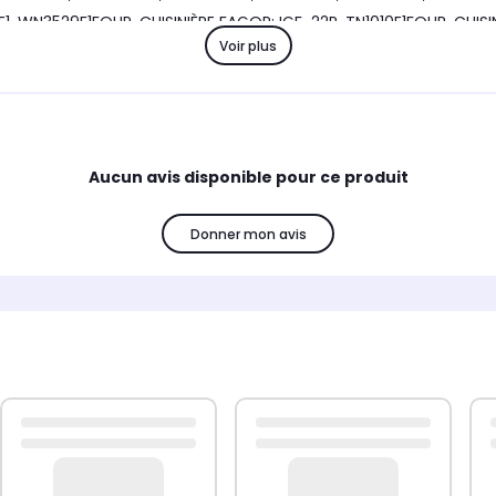
529E1, WN3529F1FOUR, CUISINIÈRE FAGOR: IGF-22R, TN1010E1FOUR, C
Voir plus
0NI, GLX6600B, GLX6600W, GLX7600B, GV200NLOT, GV30N, GV30N
84B, PVGB1, PVGB2
Aucun avis disponible pour ce produit
Donner mon avis