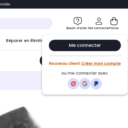
bradés.
e
Accéder directement au chatbot
Besoin d'aide ?
Me connecter
Panier
Réparer en illimité avec
Le Club Infinity
Econ
Me connecter
Ajouter au panier
•
12,60€
Nouveau client
Créer mon compte
ou me connecter avec