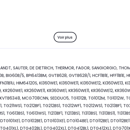
Voir plus
e BRANDT, SAUTER, DE DIETRICH, THERMOR, FAGOR, SANGIORGIO, THO
G60B/5, BPI6413BM, GVTB628, GVTB628/1, HCF11B1E, HFF11B1E, HFF11B1
, HFN31B1U, HIM64120S, KI360WE1, KI360WE11, KI360WE12, KI360WE13, K
49, KR260WE1, KR260WE11, KR360WE1, KR360WE11, KR360WE12, KR360W
 KVTB6348, MCG708CNN, SEDDUO5, TG1012B, TG1012M, TG1012W, TG1
F1, TG211WS1, TG212BF1, TG212BS1, TG212WF1, TG212WS1, TG213BF1, T
 TG613BS1, TG613WS1, TI213BF1, TI213BS1, TI313BS1, TI313BS11, TI313
TG101XE1, DTG102BE1, DTG103XE1, DTG104BE1, DTG112BE1, DTG112BE11,
 DTG401XL1, DTG402BL1, DTG402XL1, DTG412BL1, DTG412XL1, DTG701