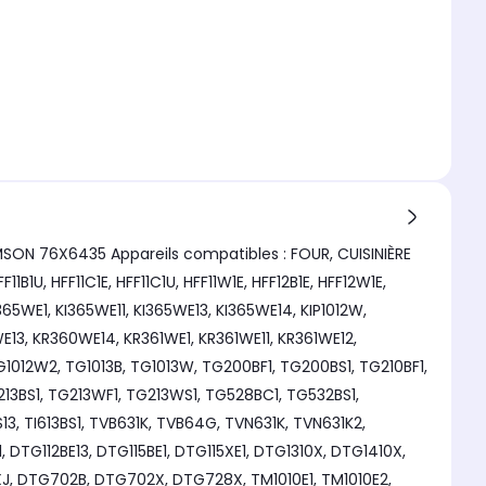
MSON 76X6435 Appareils compatibles : FOUR, CUISINIÈRE
U, HFF11C1E, HFF11C1U, HFF11W1E, HFF12B1E, HFF12W1E,
I365WE1, KI365WE11, KI365WE13, KI365WE14, KIP1012W,
E13, KR360WE14, KR361WE1, KR361WE11, KR361WE12,
012W2, TG1013B, TG1013W, TG200BF1, TG200BS1, TG210BF1,
G213BS1, TG213WF1, TG213WS1, TG528BC1, TG532BS1,
BS13, TI613BS1, TVB631K, TVB64G, TVN631K, TVN631K2,
 DTG112BE13, DTG115BE1, DTG115XE1, DTG1310X, DTG1410X,
XJ, DTG702B, DTG702X, DTG728X, TM1010E1, TM1010E2,