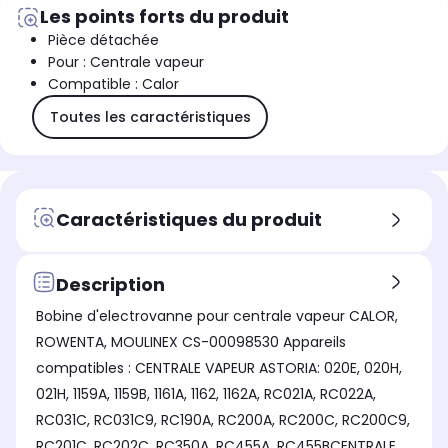
Les points forts du produit
Pièce détachée
Pour : Centrale vapeur
Compatible : Calor
Toutes les caractéristiques
Caractéristiques du produit
Description
Bobine d'electrovanne pour centrale vapeur CALOR,
ROWENTA, MOULINEX CS-00098530 Appareils
compatibles : CENTRALE VAPEUR ASTORIA: 020E, 020H,
021H, 1159A, 1159B, 1161A, 1162, 1162A, RC021A, RC022A,
RC031C, RC031C9, RC190A, RC200A, RC200C, RC200C9,
RC201C, RC202C, RC350A, RC455A, RC455BCENTRALE