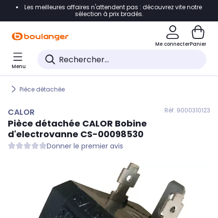
Les meilleures affaires n'attendent pas : découvrez vite notre
Accéder directement à la navigation
sélection à prix bradés.
Accéder directement au contenu
Me connecter
Panier
Accéder directement au pied de page
Menu
Accéder directement au chatbot
Pièce détachée
Réf. 900
0310123
CALOR
Pièce détachée
CALOR
Bobine
d'electrovanne CS-00098530
Donner le premier avis