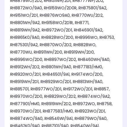
RH8879WO/2D2, RH9131WH/2D1, RH8777WP/2D2,
RH8872WO/9A0, RH9159WO/2D0R, RH875801/9A2,
RH9151WO/2D1, RH8876WO9A0, RH8770WU/2D2,
RH8801WH/9A2, RH9158WO/2D1R, RH8771,
RH8819WH/9A2, RH8972WO/2D1, RH846901/9A2,
RH8865K0/9A0, RH8828WO/2D0, RH8996WO, RH8753,
RH875301/9A2, RH8870WO/2D2, RH8828WO,
RH8770WU, RH8911WH/2D0, RH8919WH/2D0,
RH8996WO/2D0, RH8897WO/2D2, RH8460WH/9A0,
RH8912WH/2D2, RH8801WH/9A0, RH877183/HM0,
RH8920WO/2D1, RH846501/9A1, RH9174WO/2D0,
RH8919WH/2D1, RH8929WO/2D1, RH8813WH/9A0,
RH885701, RH8977WO/2D1, RH9172WO/2D1, RH8857,
RH8970WO/2D0, RH8829WO/2D2, RH8874WO/9A2,
RH877901/HM0, RH8919WH/2D2, RH8972WO, RH8758,
RH8970WO/2D1, RH877583/HM0, RH8923WO/2D1,
RH8874WO/9A0, RH8546WI/9A1, RH8879WO/9A0,
RH8462K0/9A0, RH887101/9A0, RH8540WI/9A1,