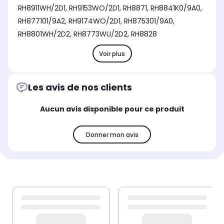
RH8911WH/2D1, RH9153WO/2D1, RH8871, RH8841K0/9A0,
RH877101/9A2, RH9174WO/2D1, RH875301/9A0,
RH8801WH/2D2, RH8773WU/2D2, RH8828
Voir plus
Les avis de nos clients
Aucun avis disponible pour ce produit
Donner mon avis