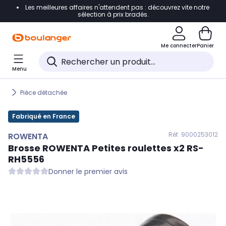
Les meilleures affaires n'attendent pas : découvrez vite notre
Accéder directement à la navigation
sélection à prix bradés.
Accéder directement au contenu
Me connecter
Panier
Accéder directement au pied de page
Menu
Accéder directement au chatbot
Pièce détachée
Fabriqué en France
Réf. 900
0253012
ROWENTA
Brosse
ROWENTA
Petites roulettes x2 RS-
RH5556
Donner le premier avis