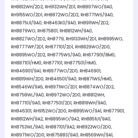
RH8812WH/2D2, RH9132WH/2D1, RH8897WO/9A0,
RH9155WO/2D1, RH8872WO/2D2, RH8771WS/9A0,
RH8875U1/9A0, RH8463K0/9A0, RH8911WH/2D2,
RH8879WO, RH875801, RH8812WH/9A0,
RH8827WO/2D2, RH8779, RH9133WH/2D1, RH8995WO,
RH8777WP/2D1, RH877101/2D1, RH8829WO/2D0,
RH8895WO/2D2, RH8775WS/9A0, RH877901/8M0,
RH887101/HM0, RH877101, RH877501/HM0,
RH846901/9A1, RH8977WO/2D0, RH846901,
RH8819WH/2D0, RH846501/9A0, RH8871WS/HM0,
RH8546WI/9A5, RH8971WO/2D1, RH8874WO/2D2,
RH8758WL/9A0, RH8972WO/2D0, RH8812WH,
RH877101/9A0, RH877501/2D1, RH8819WH/9A0,
RH846301, RH9152WO/2D0, RH8895WO/9A1, RH877901,
RH8812WH/9A2, RH8895WO/9A2, RH8851U1/9A0,
RH8753WL/9A0, RH887101/9A2, RH8923WO/2D0,
RH8971WO/2D0, RH875883/9A0, RH8569WH/9A1,