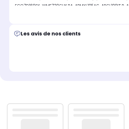
ECO7D169SK, WMF720GUK.RA, ARMXL105AG, ARGL109IT.R, ARMXXL125FRARCADI, WDF740PUK, AVXL14FR, AWM108EU, WDD740PUKA, WDD960GUK.CA, FMG723MEU, ARGF109IT.R,
ARXXF109SEU, ARXXL129SEU, ARXXL125EU.R, WML520PUK.CA, ARMXXF149ITC, ARXXF129IT.R, WML520PUK.C, BHWD129UKA, CAWD129EU, ECO7D1492EU/E, AR7L85SEX(ARCADIA), WML601EU,
Les avis de nos clients