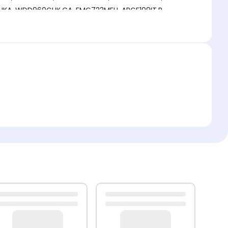
ARMXXF149EU, WMD740PUK.R, ARXF165DE(ARCADIA), ARXXF109TK, WMF740KUK.R, WMF740AUK.R, ARXXL125EUR, ARM7L105EX, ARXXF125EU.R, ARML105AUS,