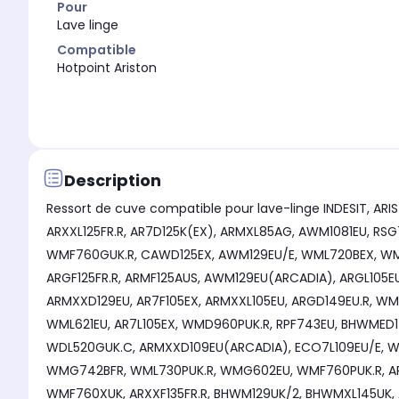
Pour
Lave linge
Compatible
Hotpoint Ariston
Description
Ressort de cuve compatible pour lave-linge INDESIT, A
ARXXL125FR.R, AR7D125K(EX), ARMXL85AG, AWM1081EU, RSG723FR, AVXL108ITV, ARM7L125EXS, ARXXL125FR, WMD622EU, WML722EU, WMF560PUK.R, ARXXF125FR/AR, WMF740GUK.C,
WMF760GUK.R, CAWD125EX, AWM129EU/E, WML720BEX, WML520PUK.RA, ARGD169EU, ARXXL125EU/HA, BHWM149UKA, WDD960KUK, WML540GUK.R, WMD940PUK.R, WMF722BSCEU,
ARGF125FR.R, ARMF125AUS, AWM129EU(ARCADIA), ARGL105EU.R, ARXD169EU(ARCADIA), AR7L105EX60HZC, WDD960PUK.CA, WML560GUK.R, ARMXXL129EU(ARCADIA), WMF722EU,
ARMXXD129EU, AR7F105EX, ARMXXL105EU, ARGD149EU.R, WMF760AUK.R, AR7L125EX.C, ARXXF145EU.R, AVXL105EXV60HZ, ARXXF145EUR, ARMXD145FR, ARMXXF1690EU, WDL540GUK.C,
WML621EU, AR7L105EX, WMD960PUK.R, RPF743EU, BHWMED149UK, ARXL169EU, FMD722MBEU, RSF723KEU, AWM108EU.N, ARMXXL125FR, WML70EU, BHWD129UK/1, WMD742SK, ARXXL125FR.C,
WDL520GUK.C, ARMXXD109EU(ARCADIA), ECO7L109EU/E, WDD960AUK.CA, AWM1297RU, ARMXXL125EU/HA, AR7F129EXV, ECO7L1252EU, WMF540PUK.C, ECO6F105PL.R, ARXXF106STK,
WMG742BFR, WML730PUK.R, WMG602EU, WMF760PUK.R, ARWDF129NA, CHWD129EU, WMF520PUK.R, ARWDF129SNA, WDF740PUKA, ARMXXL129EU, AWM108EUN, HY6F1551PUK.C,
WMF760XUK, ARXXF135FR.R, BHWM129UK/2, BHWMXL145UK, ARMXXL129EU/HA, ARWF149NA, WMG722SEU, FMF723EU, WML740PUK.R, EFMF743FR, HULT742GUK.C, WML730GUK.R,