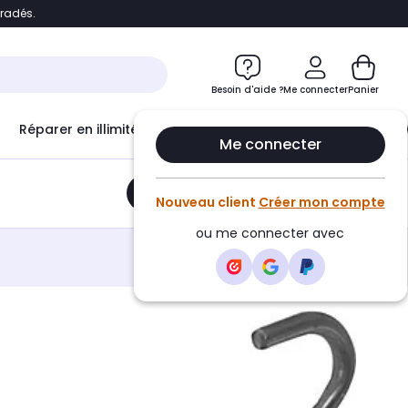
bradés.
e
Accéder directement au chatbot
Besoin d'aide ?
Me connecter
Panier
Réparer en illimité avec
Le Club Infinity
Econ
Me connecter
Ajouter au panier
•
15,90€
Nouveau client
Créer mon compte
ou me connecter avec