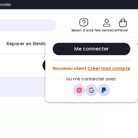
bradés.
e
Accéder directement au chatbot
Besoin d'aide ?
Me connecter
Panier
Réparer en illimité avec
Le Club Infinity
Econ
Me connecter
Ajouter au panier
•
16,90€
Nouveau client
Créer mon compte
ou me connecter avec