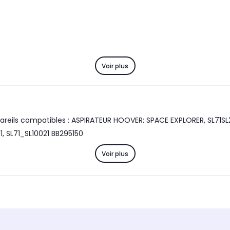
Voir plus
HOOVER: SPACE EXPLORER, SL71SL20011, SL70PET011, SL71_SL11011, SL71SL70011, SL71_SL09011,
SL71_JCAR011, SL71SL10011, SL40PET011, SL71SL60011, SL11PAR011, SL71_SL10021 BB295150
Voir plus