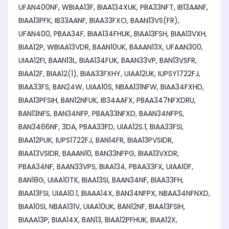
UFAN400NF, WBIAA13F, BIAA134XUK, PBA33NFT, IB13AANF,
BIAA13PFK, IB33AANF, BIAA33FXO, BAAN13VS(FR),
UFAN400, PBAA34F, BIAA134FHUK, BIAA13FSH, BIAA13VXH,
BIAA12P, WBIAA13VDR, BAAN10UK, BAAAN13X, UFAAN300,
UIAA12FI, BAAN13L, BIAA134FUK, BAAN33VP, BAN13VSFR,
BIAA12F, BIAA12(1), BIAA33FXHY, UIAA12UK, IUPSY1722FJ,
BIAA33FS, BAN24W, UIAA10S, NBAA131NFW, BIAA34FXHD,
BIAA13PFSIH, BAN12NFUK, IB34AAFX, PBAA347NFXDRU,
BAN13NFS, BAN34NFP, PBAA33NFXD, BAAN34NFPS,
BAN3466NF, 3DA, PBAA33FD, UIAA12S.1, BIAA33FSI,
BIAA12PUK, IUPS1722FJ, BAN14FR, BIAA13PVSIDR,
BIAA13VSIDR, BAAAN10, BAN33NFPG, BIAA13VXDR,
PBAA34NF, BAAN33VPS, BIAA134, PBAA33FX, UIAA10F,
BAN18G, UIAA10TK, BIAA13SI, BAAN34NF, BIAA33FH,
BIAA13FSI, UIAA10.1, BIAAA14X, BAN34NFPX, NBAA34NFNXD,
BIAA10SI, NBAA131V, UIAA10UK, BAN12NF, BIAA13FSIH,
BIAAA13P, BIAA14X, BAN13, BIAA12PFHUK, BIAA12X,