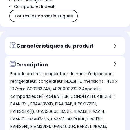
Pour : Réfrigérateur
Compatible : Indesit
Toutes les caractéristiques
Caractéristiques du produit
Description
Facade du tiroir congélateur du haut d'origine pour
réfrigérateur, congélateur INDESIT Dimensions : 430 x
197mm C00283745, 482000023212 Appareils
compatibles : RÉFRIGÉRATEUR, CONGÉLATEUR INDESIT:
BAAN13XL, PBAA33VXD, BIAA134P, IUPSY1721FJ,
BAN13GFR(1), UFAN300UK, BAN14, BIAA131, BIAAA14,
BAAN10S, BAAN24VS, BAAN13, BIA12FKUK, BIAA13FS,
BAN13VFR, BIAA13VDR, UFAN400UK, BAN371, PBAA13,