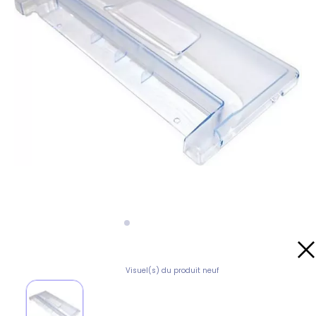
Visuel(s) du produit neuf