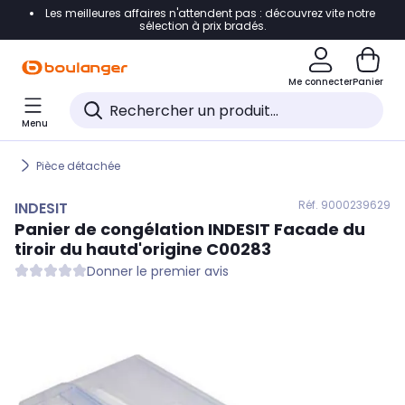
Les meilleures affaires n'attendent pas : découvrez vite notre
Accéder directement à la navigation
sélection à prix bradés.
Accéder directement au contenu
Me connecter
Panier
Accéder directement au pied de page
Menu
Accéder directement au chatbot
Pièce détachée
Réf. 900
0239629
INDESIT
Panier de congélation
INDESIT
Facade du
tiroir du hautd'origine C00283
Donner le premier avis