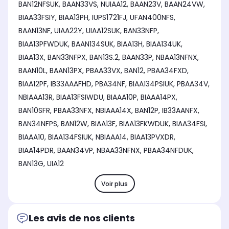
BAN12NFSUK, BAAN33VS, NUIAA12, BAAN23V, BAAN24VW,
BIAA33FSIY, BIAA13PH, IUPS1721FJ, UFAN400NFS,
BAAN13NF, UIAA22Y, UIAA12SUK, BAN33NFP,
BIAA13PFWDUK, BAAN134SUK, BIAA13H, BIAA134UK,
BIAA13X, BAN33NFPX, BAN13S.2, BAAN33P, NBAA13NFNX,
BAAN10L, BAAN13PX, PBAA33VX, BAN12, PBAA34FXD,
BIAA12PF, IB33AAAFHD, PBA34NF, BIAA134PSIUK, PBAA34V,
NBIAAA13R, BIAA13FSIWDU, BIAAA10P, BIAAA14PX,
BAN10SFR, PBAA33NFX, NBIAAA14X, BAN12P, IB33AANFX,
BAN34NFPS, BAN12W, BIAA13F, BIAA13FKWDUK, BIAA34FSI,
BIAAA10, BIAA134FSIUK, NBIAAA14, BIAA13PVXDR,
BIAA14PDR, BAAN34VP, NBAA33NFNX, PBAA34NFDUK,
BAN13G, UIA12
Voir plus
Les avis de nos clients