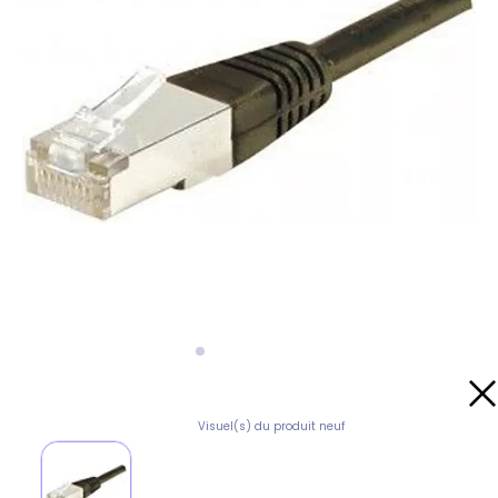
Visuel(s) du produit neuf