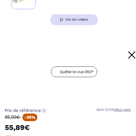
Voir les vidéos
Quitter la vue 360°
Prix de référence
dont 0,02€
d'éco-part.
oldPrice
85,99€
-35%
55,89€