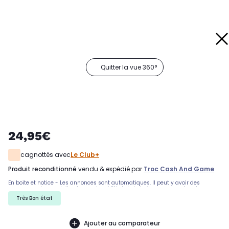
Quitter la vue 360°
24,95€
cagnottés avec
Le Club+
produit reconditionné
vendu & expédié par
Troc Cash And Game
En boite et notice - Les annonces sont automatiques. Il peut y avoir des
rayures sur les produits, demandez si l'état de la boite par exemple est
important. Nous ne pouvons pas tout detailler
Très Bon état
Ajouter au comparateur