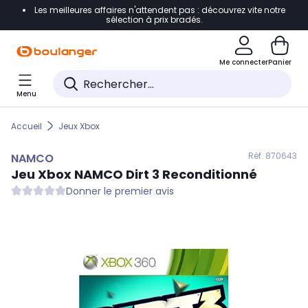
Les meilleures affaires n'attendent pas : découvrez vite notre
Accéder directement à la navigation
sélection à prix bradés.
Accéder directement au contenu
Me connecter
Panier
Accéder directement au pied de page
Menu
Accéder directement au chatbot
Accueil
Jeux Xbox
Réf. 870
643
NAMCO
Jeu Xbox
NAMCO
Dirt 3 Reconditionné
Donner le premier avis