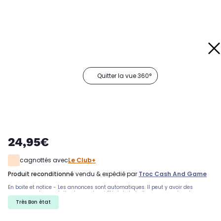
Quitter la vue 360°
24,95€
cagnottés avec
Le Club+
produit reconditionné
vendu & expédié par
Troc Cash And Game
En boite et notice - Les annonces sont automatiques. Il peut y avoir des
rayures sur les produits, demandez si l'état de la boite par exemple est
important. Nous ne pouvons pas tout detailler
Très Bon état