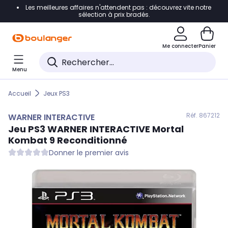
Les meilleures affaires n'attendent pas : découvrez vite notre
Accéder directement à la navigation
sélection à prix bradés.
Accéder directement au contenu
Me connecter
Panier
Accéder directement au pied de page
Menu
Accéder directement au chatbot
Accueil
Jeux PS3
Réf. 867
212
WARNER INTERACTIVE
Jeu PS3
WARNER INTERACTIVE
Mortal
Kombat 9 Reconditionné
Donner le premier avis