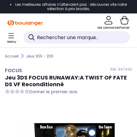
Les meilleures affaires n'attendent pas : découvrez vite notre
Accéder directement à la navigation
sélection à prix bradés.
Accéder directement au contenu
Me connecter
Panier
Accéder directement au pied de page
Menu
Accéder directement au chatbot
Accueil
Jeux 3DS - 2DS
Réf. 847
492
FOCUS
Jeu 3DS
FOCUS
RUNAWAY:A TWIST OF FATE
DS VF Reconditionné
Donner le premier avis