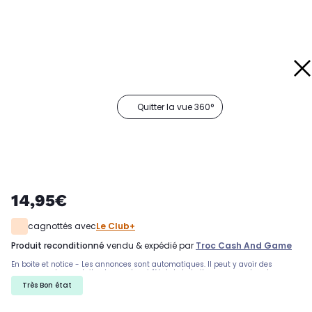
Quitter la vue 360°
14,95€
cagnottés avec
Le Club+
produit reconditionné
vendu & expédié par
Troc Cash And Game
En boite et notice - Les annonces sont automatiques. Il peut y avoir des
rayures sur les produits, demandez si l'état de la boite par exemple est
important. Nous ne pouvons pas tout detailler
Très Bon état