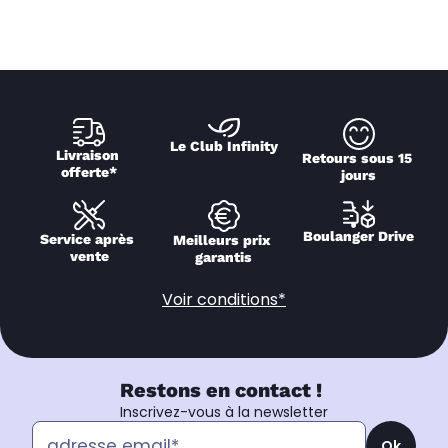
Le Club Infinity
Livraison 
Retours sous 15 
offerte*
jours
Boulanger Drive
Service après 
Meilleurs prix 
vente
garantis
Voir conditions*
Restons en contact !
Inscrivez-vous à la newsletter
Ok