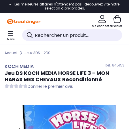
Les meilleures affaires n'attendent pas : découvrez vite notre
Accéder directement à la navigation
sélection à prix bradés.
Accéder directement au contenu
Me connecter
Panier
Accéder directement au pied de page
Menu
Accéder directement au chatbot
Accueil
Jeux 3DS - 2DS
Réf. 845
153
KOCH MEDIA
Jeu DS
KOCH MEDIA
HORSE LIFE 3 - MON
HARAS MES CHEVAUX Reconditionné
Donner le premier avis