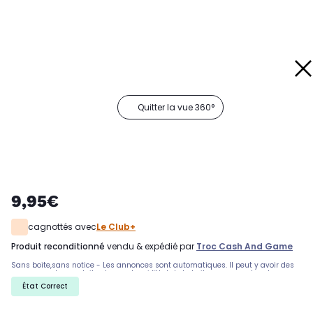
Quitter la vue 360°
9,95€
cagnottés avec
Le Club+
produit reconditionné
vendu & expédié par
Troc Cash And Game
Sans boite,sans notice - Les annonces sont automatiques. Il peut y avoir des
rayures sur les produits, demandez si l'état de la boite par exemple est
important. Nous ne pouvons pas tout detailler
État Correct