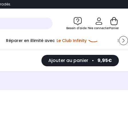
bradés.
e
Accéder directement au chatbot
Besoin d'aide ?
Me connecter
Panier
Réparer en illimité avec
Le Club Infinity
Econ
Ajouter au panier
•
9,95€