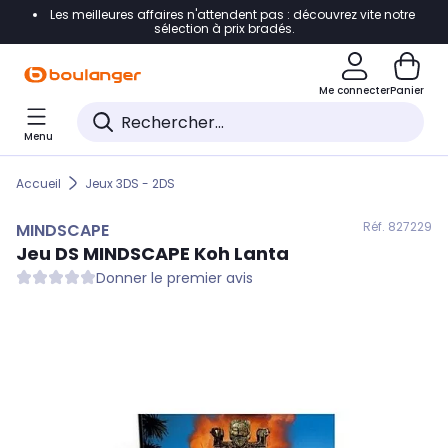
Les meilleures affaires n'attendent pas : découvrez vite notre
Accéder directement à la navigation
sélection à prix bradés.
Accéder directement au contenu
Me connecter
Panier
Accéder directement au pied de page
Menu
Accéder directement au chatbot
Accueil
Jeux 3DS - 2DS
Réf. 827
229
MINDSCAPE
Jeu DS
MINDSCAPE
Koh Lanta
Donner le premier avis