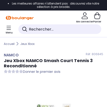
Les meilleures affaires n'attendent pas : découvrez vite notre
Accéder directement à la navigation
sélection à prix bradés.
Accéder directement au contenu
Me connecter
Panier
Accéder directement au pied de page
Menu
Accéder directement au chatbot
Accueil
Jeux Xbox
Réf. 806
845
NAMCO
Jeu Xbox
NAMCO
Smash Court Tennis 3
Reconditionné
Donner le premier avis