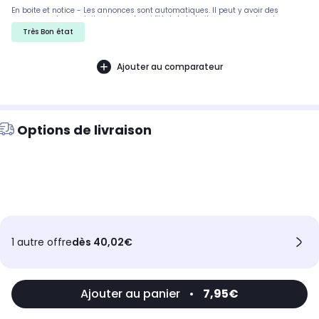
En boite et notice - Les annonces sont automatiques. Il peut y avoir des
rayures sur les produits, demandez si l'état de la boite par exemple est
important. Nous ne pouvons pas tout detailler
Très Bon état
Ajouter au comparateur
Options de livraison
1 autre offre
dès 40,02€
Ajouter au panier
•
7,95€