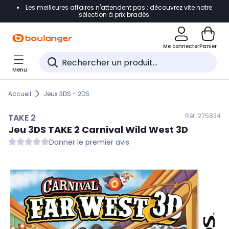
Les meilleures affaires n'attendent pas : découvrez vite notre
Accéder directement à la navigation
sélection à prix bradés.
Accéder directement au contenu
Me connecter
Panier
Accéder directement au pied de page
Menu
Accéder directement au chatbot
Accueil
Jeux 3DS - 2DS
Réf. 275
834
TAKE 2
Jeu 3DS
TAKE 2
Carnival Wild West 3D
Donner le premier avis