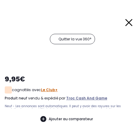
Quitter la vue 360°
9,95€
cagnottés avec
Le Club+
produit neuf
vendu & expédié par
Troc Cash And Game
Neuf - Les annonces sont automatiques. Il peut y avoir des rayures sur les
produits, demandez si l'état de la boite par exemple est important. Nous ne
pouvons pas tout detailler
Ajouter au comparateur